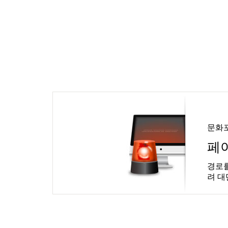
문화
페
경로를
려 대