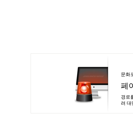
문화
페
경로를
려 대