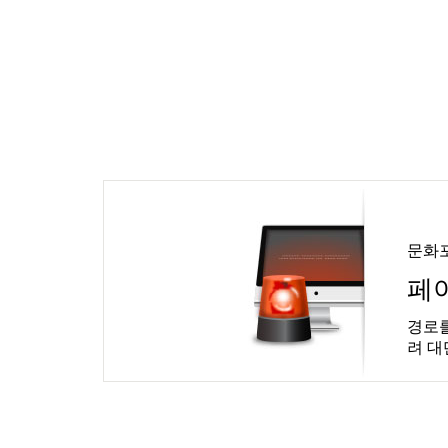
문화
페
경로를
려 대