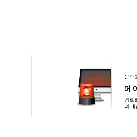
문화
페
경로를
려 대