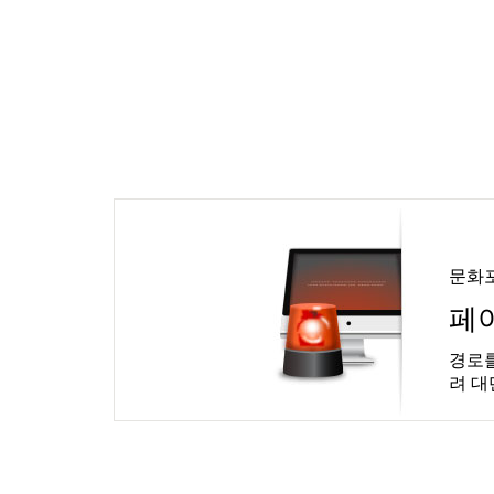
문화
페
경로를
려 대