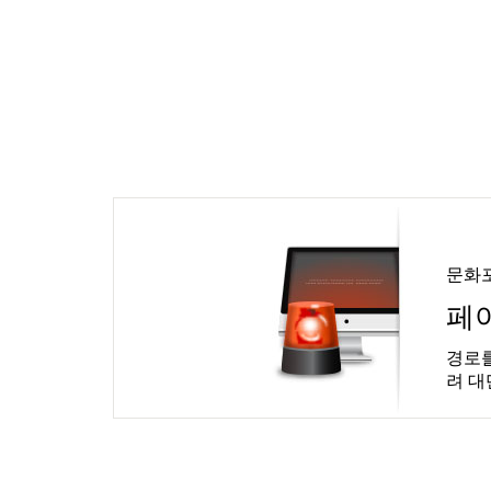
문화
페
경로를
려 대