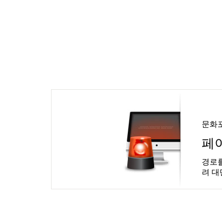
문화
페
경로를
려 대