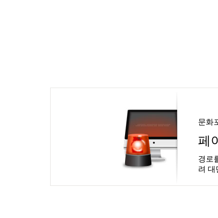
문화
페
경로를
려 대