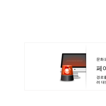
문화
페
경로를
려 대