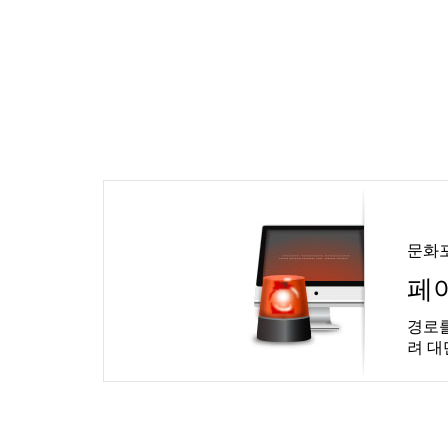
문화
페
경로를
려 대