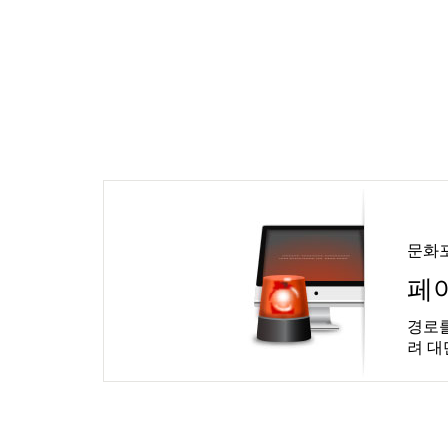
문화
페
경로를
려 대