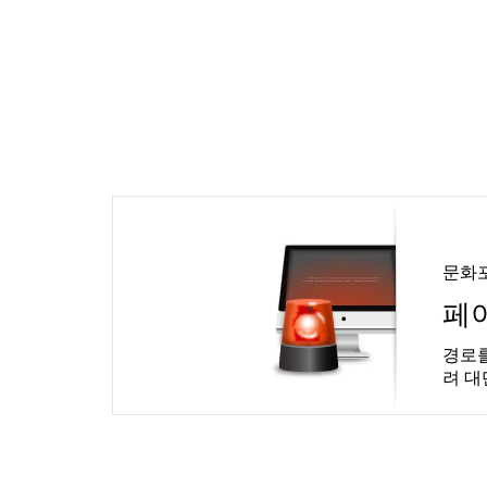
문화
페
경로를
려 대