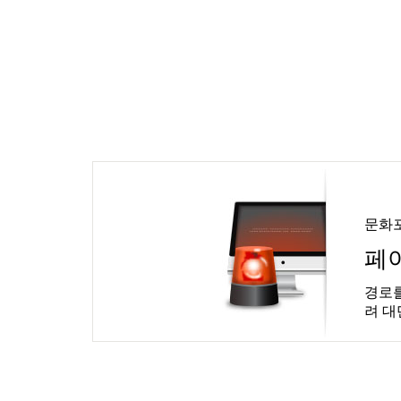
문화
페
경로를
려 대