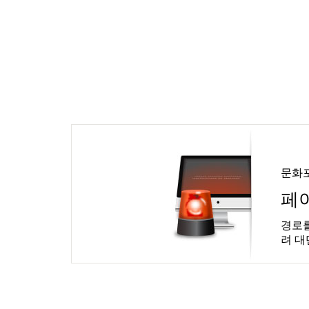
문화
페
경로를
려 대