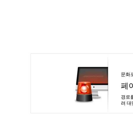
문화
페
경로를
려 대