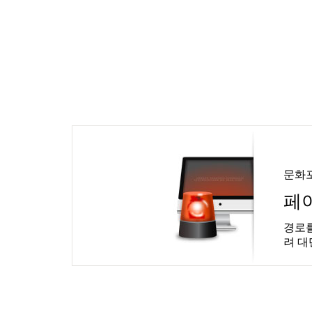
문화
페
경로를
려 대