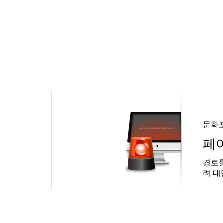
문화
페
경로를
려 대