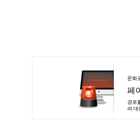
문화
페
경로를
려 대