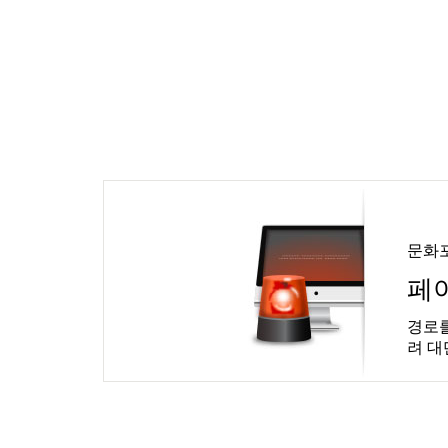
문화
페
경로를
려 대