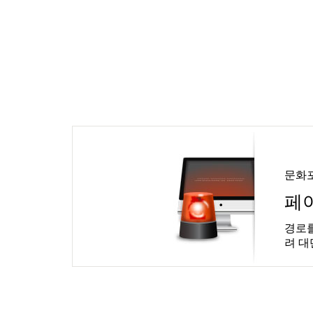
문화
페
경로를
려 대