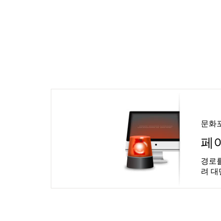
문화
페
경로를
려 대