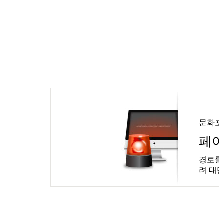
문화
페
경로를
려 대