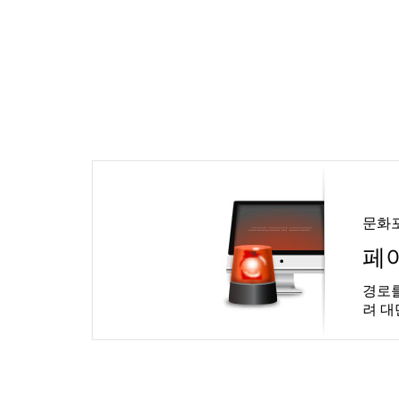
문화
페
경로를
려 대