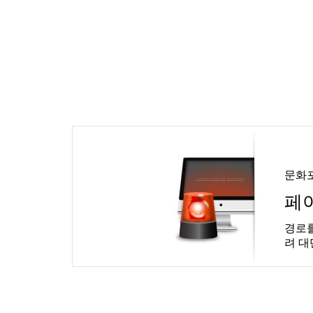
문화
페
경로를
려 대