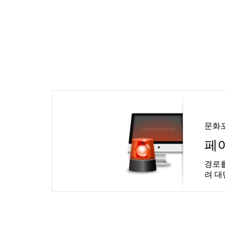
문화
페
경로를
려 대