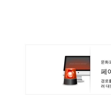
문화
페
경로를
려 대