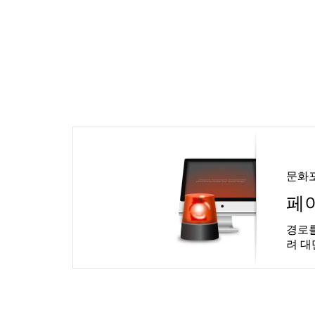
문화
페
경로를
려 대