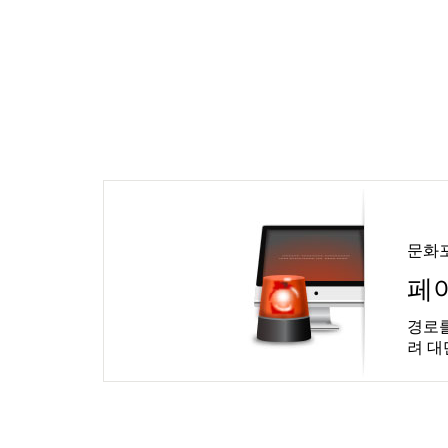
문화
페
경로를
려 대