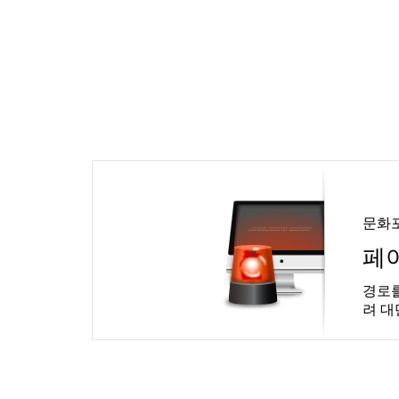
문화
페
경로를
려 대