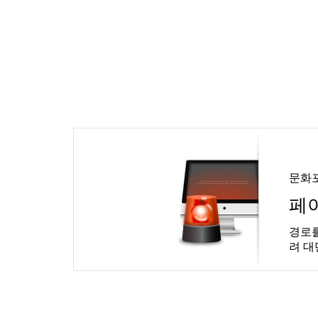
문화
페
경로를
려 대