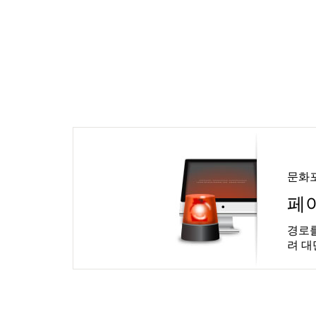
문화
페
경로를
려 대