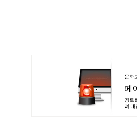
문화
페
경로를
려 대