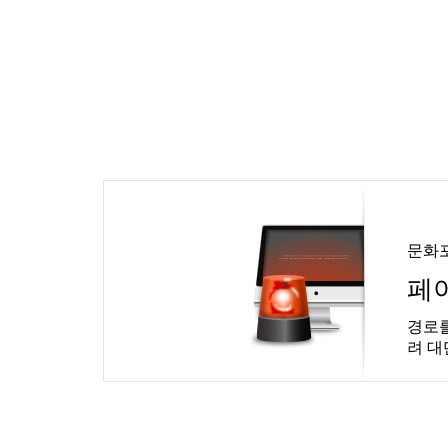
문화
페
경로를
려 대