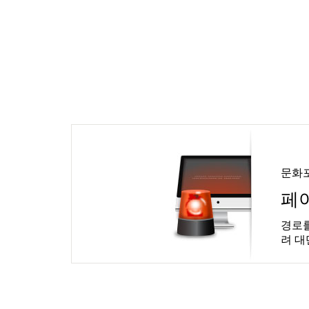
문화
페
경로를
려 대