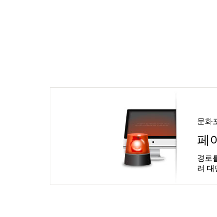
문화
페
경로를
려 대