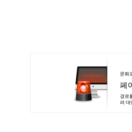
문화
페
경로를
려 대