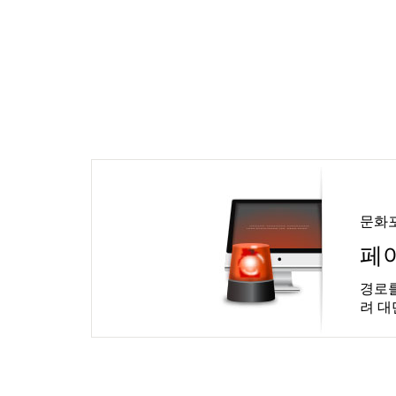
문화
페
경로를
려 대