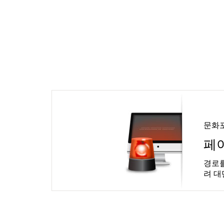
문화
페
경로를
려 대