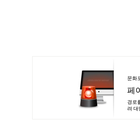
문화
페
경로를
려 대