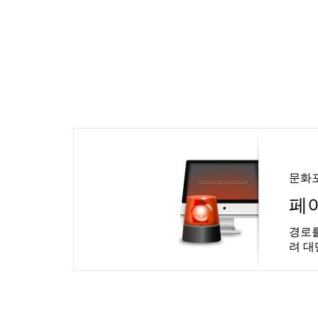
문화
페
경로를
려 대