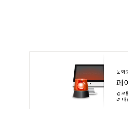
문화
페
경로를
려 대