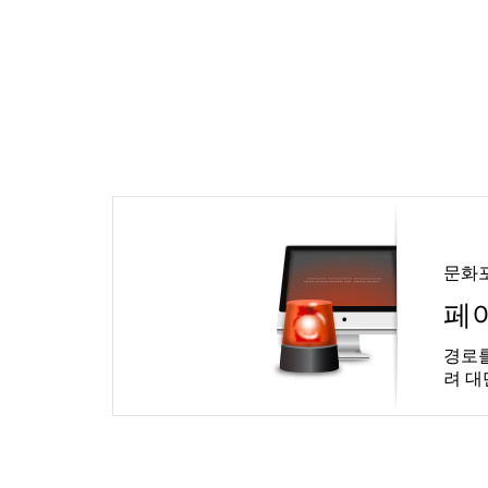
문화
페
경로를
려 대