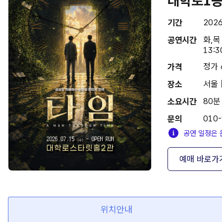
대학로1등
202
기간
화,목 
공연시간
13:3
정가 
가격
서울 
장소
80분
소요시간
010
문의
공연 일정은 
예매 바로가
위치안내