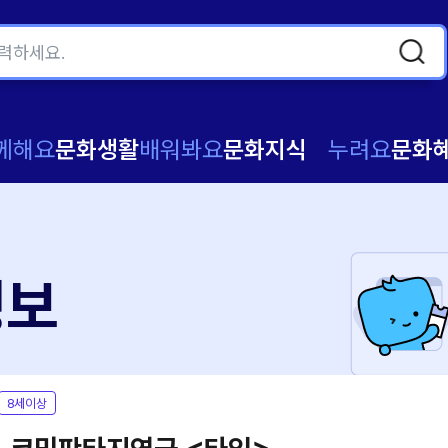
께해요
문화생활
배워봐요
문화지식
누려요
문화
정보
8세이상