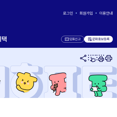
로그인
회원가입
이용안내
혜택
add_notes
암표신고
문화홍보등록