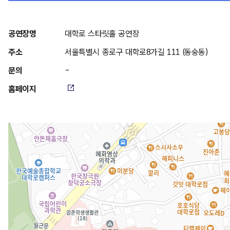
위
공연장명
대학로 스타릿홀 공연장
치
주소
서울특별시 종로구 대학로8가길 111 (동숭동)
안
문의
-
내
홈페이지