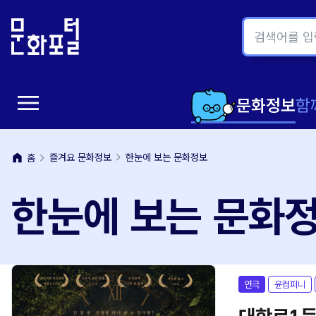
본
주
문
메
내
뉴
용
바
바
로
menu
로
가
메
문화정보
함
가
기
뉴
기
home
즐겨요 문화정보
한눈에 보는 문화정보
홈
열
한눈에 보는 문화
기
연극
윤컴퍼니