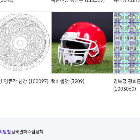
6142)
북한산성 용암문 (112319)
유리병 (3197
 임류각 천장 (100097)
럭비헬맷 (3209)
경복궁 광화
(1003060)
리방침
검색결과수집정책