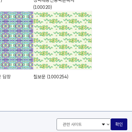
)
성덕대왕신종탁본족자
(100020)
문 담장
칠보문 (1000254)
관
확인
련