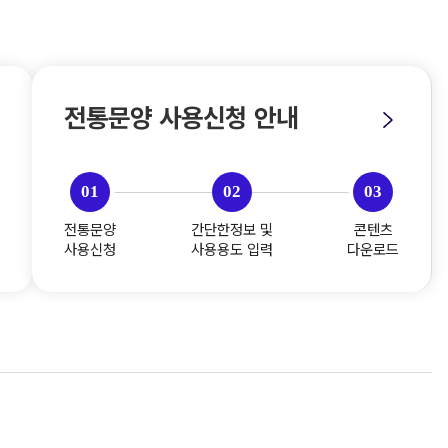
전통문양 사용신청 안내
바
로
가
기
01
02
03
전통문양
간단한정보 및
콘텐츠
사용신청
사용용도 입력
다운로드