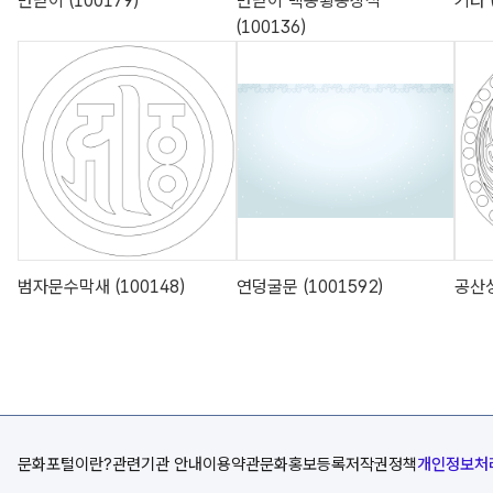
반닫이 (100179)
반닫이 백동황동장석
기타 (
(100136)
범자문수막새 (100148)
연덩굴문 (1001592)
공산성
문화포털이란?
관련기관 안내
이용약관
문화홍보등록
저작권정책
개인정보처