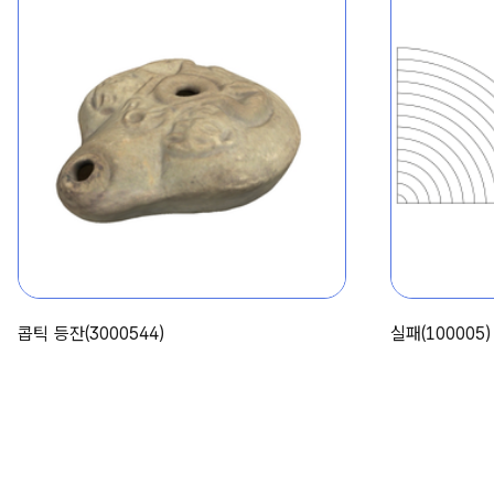
콥틱 등잔(3000544)
실패(100005)