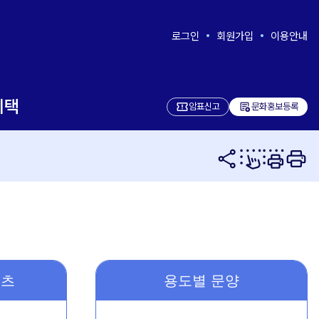
로그인
회원가입
이용안내
혜택
add_notes
암표신고
문화홍보등록
텐츠
용도별 문양