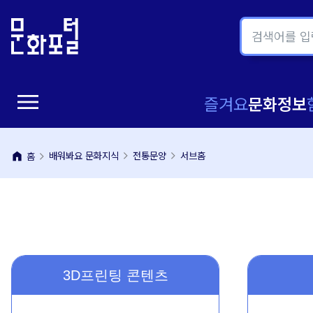
본
주
문
메
내
뉴
용
바
바
로
menu
로
가
메
즐겨요
문화정보
가
기
뉴
기
home
배워봐요 문화지식
전통문양
서브홈
홈
열
기
3D프린팅 콘텐츠