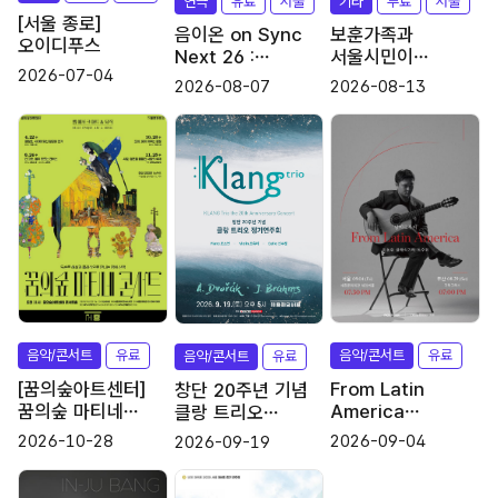
연극
유료
서울
기타
무료
서울
연
[서울 종로]
2
음이온 on Sync
보훈가족과
오이디푸스
Next 26 :
서울시민이
2026-07-04
개기일식 기다리기
함께하는
2026-08-07
2026-08-13
보훈음악회
바
노
2
음악/콘서트
유료
서울
음악/콘서트
유료
서
음악/콘서트
유료
서울
[꿈의숲아트센터]
From Latin
창단 20주년 기념
꿈의숲 마티네
America
클랑 트리오
콘서트 <벨에포크
남미로부터, 이동휘
정기연주회
2026-10-28
2026-09-04
2026-09-19
아트 & 뮤직>
클래식기타 독주회
시리즈 3