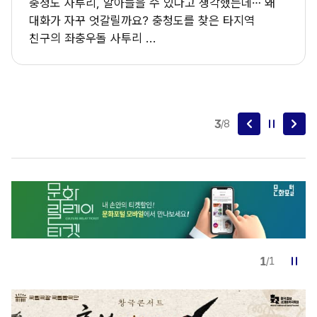
 알아들을 수 있다고 생각했는데… 왜
잃어버린 서울의 이
갈릴까요? 충청도를 찾은 타지역
가상 분실물센터에 
사투리 ...
흩어진 단서를 따라가
4
/
8
1
/
1