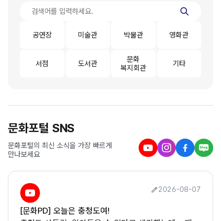
공연장
미술관
박물관
영화관
문화
서점
도서관
기타
복지회관
문화포털 SNS
문화포털의 최신 소식을 가장 빠르게
만나보세요
2026-08-07
은 충청도여!
[문화PD] 잃어버