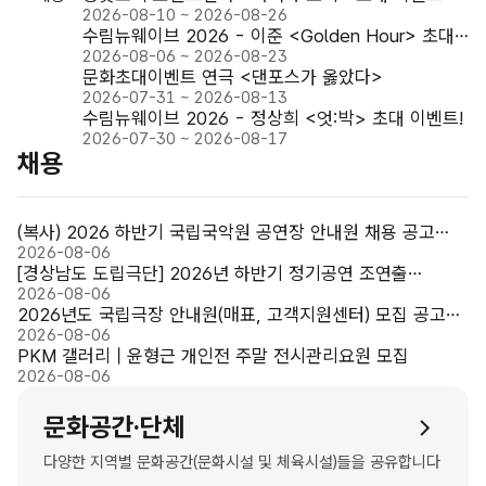
벤
2026-08-10 ~ 2026-08-26
트
수림뉴웨이브 2026 - 이준 <Golden Hour> 초대
응모중
더
이벤트!
2026-08-06 ~ 2026-08-23
보
문화초대이벤트 연극 <댄포스가 옳았다>
응모중
기
2026-07-31 ~ 2026-08-13
수림뉴웨이브 2026 - 정상희 <엇:박> 초대 이벤트!
응모중
2026-07-30 ~ 2026-08-17
채
채용
용
더
보
(복사) 2026 하반기 국립국악원 공연장 안내원 채용 공고
기
(~8/11)
2026-08-06
[경상남도 도립극단] 2026년 하반기 정기공연 조연출
공개모집 공고
2026-08-06
2026년도 국립극장 안내원(매표, 고객지원센터) 모집 공고
(~8/9)
2026-08-06
PKM 갤러리 | 윤형근 개인전 주말 전시관리요원 모집
2026-08-06
문화공간·단체
다양한 지역별 문화공간(문화시설 및 체육시설)들을 공유합니다