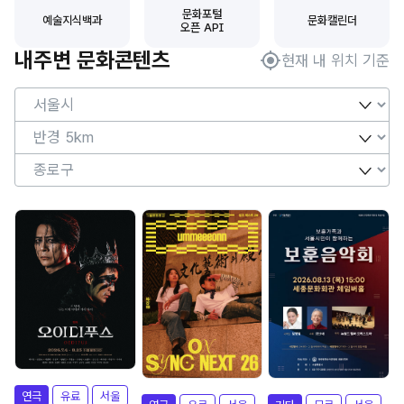
문화포털
예술지식백과
문화캘린더
오픈 API
내주변 문화콘텐츠
현재 내 위치 기준
제
연극
유료
서울
오