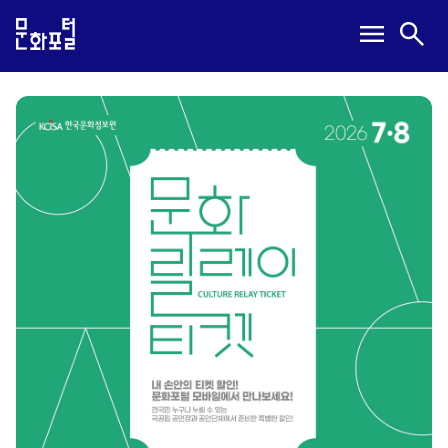
본
메
검
menu
search
문
뉴
색
내
열
열
용
기
기
바
로
가
기