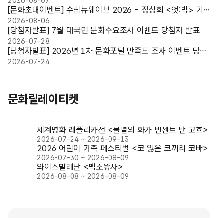
2026-08-07
기
[문화초대이벤트] 수림뉴웨이브 2026 - 정상희 <엇:박> 기
대평 쓰고 무료티켓 받자!
2026-08-06
[당첨자발표] 7월 대국민 문화수요조사 이벤트 당첨자 발표
2026-07-28
[당첨자발표] 2026년 1차 문화포털 만족도 조사 이벤트 당첨
자 발표
2026-07-24
문
문화릴레이티켓
화
릴
레
세계명화 레플리카전 <불멸의 화가 빈센트 반 고흐>
이
30%
티
2026-07-24 ~ 2026-09-13
켓
2026 어린이 가족 페스티벌 <코 잃은 코끼리 코바>
10%
더
2026-07-30 ~ 2026-08-09
보
와이즈발레단 <백조왕자>
20%
기
2026-08-08 ~ 2026-08-09