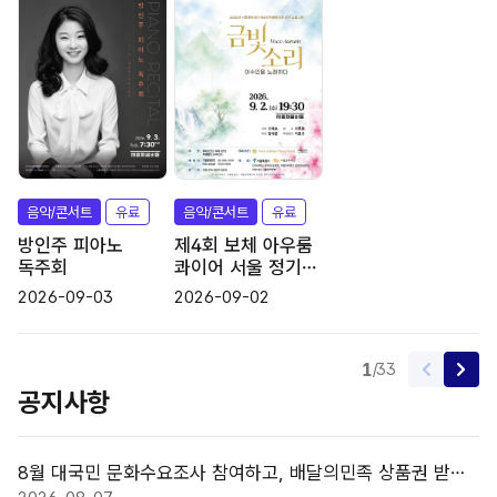
(
피
라
2
2
소
음악/콘서트
유료
서울
음악/콘서트
유료
서울
방인주 피아노
제4회 보체 아우룸
독주회
콰이어 서울 정기
연주회: Voce
2026-09-03
2026-09-02
Aurum (금빛
소리), 이수인을
노래하다
1
/
33
공
공지사항
지
사
항
8월 대국민 문화수요조사 참여하고, 배달의민족 상품권 받자
더
보
~!