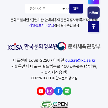
관
확인
련
사
이
문화포털이란?
관련기관 안내
이용약관
문화홍보등록
저작권정책
트
개인정보처리방침
검색결과수집정책
선
택
대표전화
1688-2220
/ 이메일
culture@kcisa.kr
서울특별시 마포구 월드컵북로 400 6층·8층 (상암동,
서울경제진흥원)
COPYRIGHT© 한국문화정보원