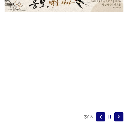
4
/
13