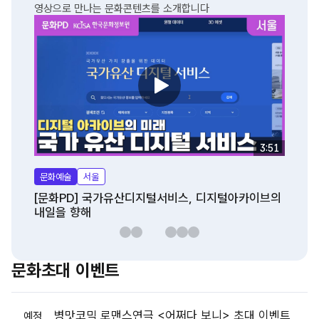
영상으로 만나는 문화콘텐츠를 소개합니다
생활
강원
[문화PD] 끝이 나면 
이야기
3:51
울
 국가유산디지털서비스, 디지털아카이브의
문
문화초대 이벤트
화
초
대
병맛코믹 로맨스연극 <어쩌다 보니> 초대 이벤트
이
예정