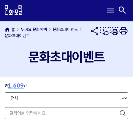
본
주
메
검
menu
search
문
메
뉴
색
내
뉴
열
열
용
바
기
기
home
바
로
누려요 문화혜택
문화초대이벤트
홈
문화초대이벤트
로
가
가
기
기
문화초대이벤트
1,609
총
건
전
체
/
제
검색
목
/
작
성