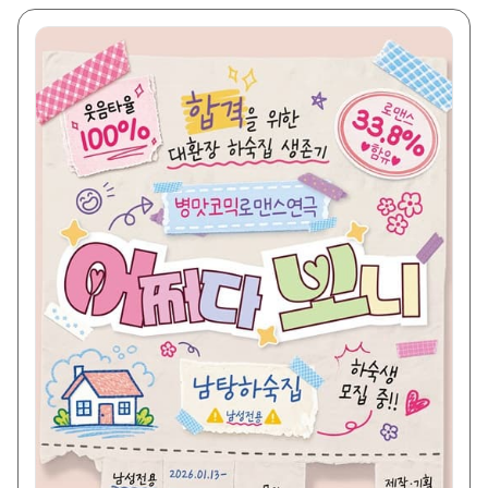
자
선
택