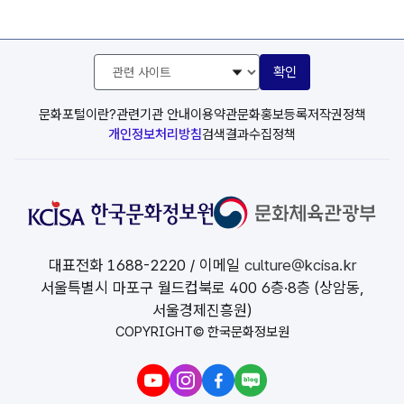
관
확인
련
사
이
문화포털이란?
관련기관 안내
이용약관
문화홍보등록
저작권정책
트
개인정보처리방침
검색결과수집정책
선
택
대표전화
1688-2220
/ 이메일
culture@kcisa.kr
서울특별시 마포구 월드컵북로 400 6층·8층 (상암동,
서울경제진흥원)
COPYRIGHT© 한국문화정보원