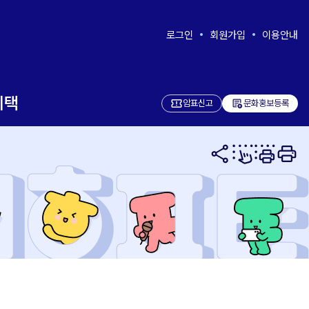
로그인
회원가입
이용안내
혜택
add_notes
암표신고
문화홍보등록