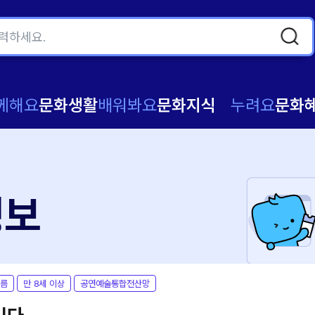
께해요
문화생활
배워봐요
문화지식
누려요
문화
정보
오름
만 8세 이상
공연예술통합전산망