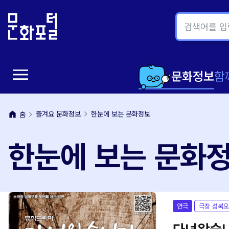
본
주
문
메
내
뉴
용
바
바
로
menu
로
가
메
문화정보
함
가
기
뉴
기
home
즐겨요 문화정보
한눈에 보는 문화정보
홈
열
한눈에 보는 문화
기
연극
극장 성북