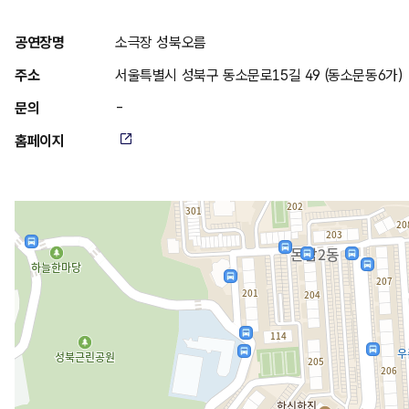
위
공연장명
소극장 성북오름
치
주소
서울특별시 성북구 동소문로15길 49 (동소문동6가)
안
문의
-
내
홈페이지