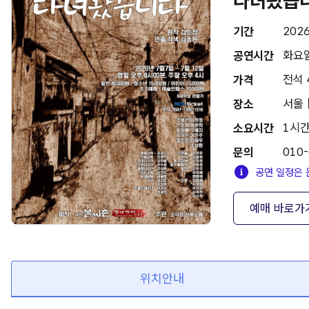
다녀왔습
2026
기간
화요일
공연시간
전석 
가격
서울 
장소
1시간
소요시간
010
문의
공연 일정은 
예매 바로가
위치안내