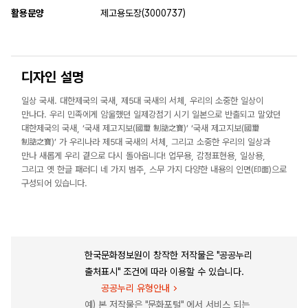
활용문양
제고용도장(3000737)
디자인 설명
일상 국새. 대한제국의 국새, 제5대 국새의 서체, 우리의 소중한 일상이
만나다. 우리 민족에게 암울했던 일제강점기 시기 일본으로 반출되고 말았던
대한제국의 국새, ‘국새 제고지보(國璽 制誥之寶)’ ‘국새 제고지보(國璽
制誥之寶)’ 가 우리나라 제5대 국새의 서체, 그리고 소중한 우리의 일상과
만나 새롭게 우리 곁으로 다시 돌아옵니다! 업무용, 감정표현용, 일상용,
그리고 옛 한글 패러디 네 가지 범주, 스무 가지 다양한 내용의 인면(印面)으로
구성되어 있습니다.
한국문화정보원이 창작한 저작물은 "공공누리
출처표시" 조건에 따라 이용할 수 있습니다.
공공누리 유형안내
예) 본 저작물은 "문화포털" 에서 서비스 되는