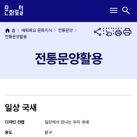
본
주
메
검
menu
search
문
메
뉴
색
내
뉴
열
열
용
바
기
기
home
바
로
배워봐요 문화지식
전통문양
홈
전통문양활용
로
가
가
기
기
전통문양활용
일상 국새
디자인 컨셉
일상에서 만나는 우리 국새
용도
완구