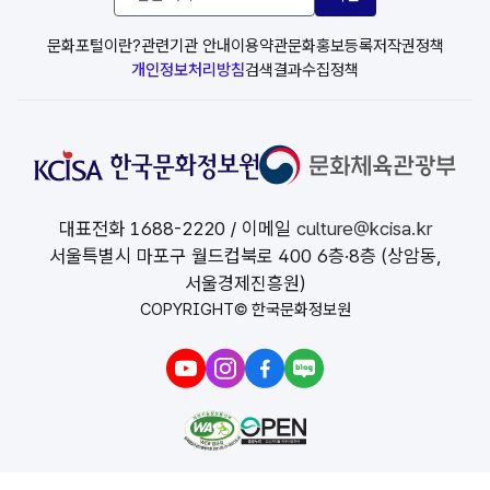
련
사
이
문화포털이란?
관련기관 안내
이용약관
문화홍보등록
저작권정책
트
개인정보처리방침
검색결과수집정책
선
택
대표전화
1688-2220
/ 이메일
culture@kcisa.kr
서울특별시 마포구 월드컵북로 400 6층·8층 (상암동,
서울경제진흥원)
COPYRIGHT© 한국문화정보원