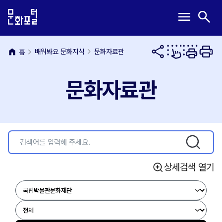
본
주
메
검
menu
search
문
메
뉴
색
내
뉴
열
열
용
바
기
기
바
로
home
배워봐요 문화지식
문화자료관
홈
로
가
가
기
문화자료관
기
상세검색 열기