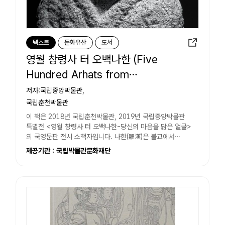
텍스트
문화유산
도서
영월 창령사 터 오백나한 (Five
Hundred Arhats from
Changnyeongsa Temple Site...
저자:국립중앙박물관,
국립춘천박물관
이 책은 2018년 국립춘천박물관, 2019년 국립중앙박물관
특별전 <영월 창령사 터 오백나한-당신의 마음을 닮은 얼굴>
의 국영문판 전시 소책자입니다. 나한(羅漢)은 불교에서
깨달음을 얻은 성자를 뜻하며,...
제공기관 : 국립박물관문화재단