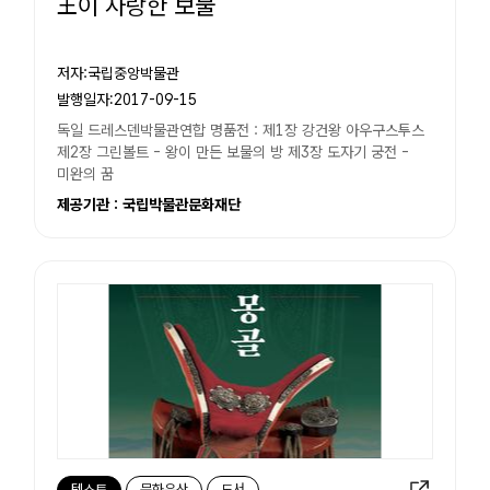
王이 사랑한 보물
저자:국립중앙박물관
발행일자:2017-09-15
독일 드레스덴박물관연합 명품전 : 제1장 강건왕 아우구스투스
제2장 그린볼트 - 왕이 만든 보물의 방 제3장 도자기 궁전 -
미완의 꿈
제공기관 : 국립박물관문화재단
텍스트
문화유산
도서