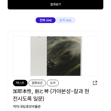
결과보기
전체 (64)
도서 (64)
텍스트
문화유산
도서
加耶本性, 劍と琴 (가야본성-칼과 현
전시도록 일문)
저자:국립중앙박물관