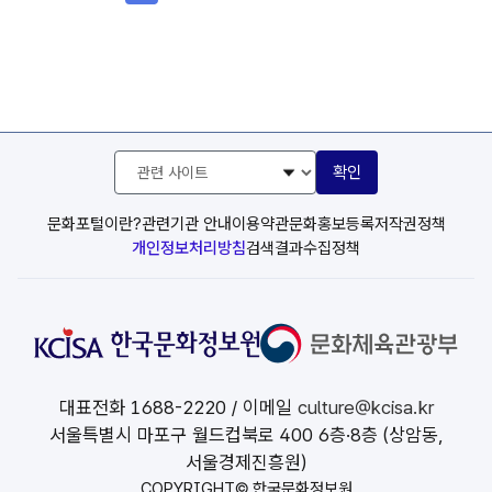
관
확인
련
사
이
문화포털이란?
관련기관 안내
이용약관
문화홍보등록
저작권정책
트
개인정보처리방침
검색결과수집정책
선
택
대표전화
1688-2220
/ 이메일
culture@kcisa.kr
서울특별시 마포구 월드컵북로 400 6층·8층 (상암동,
서울경제진흥원)
COPYRIGHT© 한국문화정보원