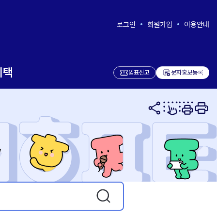
로그인
회원가입
이용안내
혜택
add_notes
암표신고
문화홍보등록