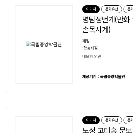
이미지
문화유산
문
명탐정번개(만화
손목시계)
재질
:합성재질-
네모형 외관
제공기관 : 국립중앙박물관
이미지
문화유산
문
도정 고태흥 문보