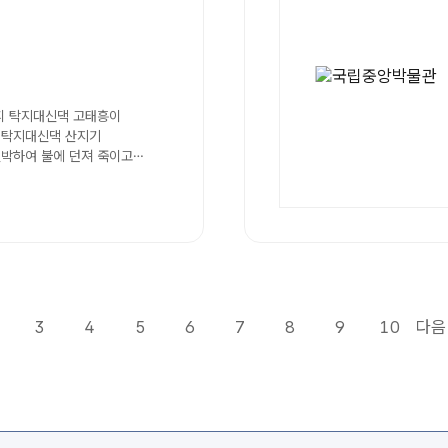
임피 탁지대신댁 고태흥이
 탁지대신댁 산지기
결박하여 불에 던져 죽이고
 고시로에게...
3
4
5
6
7
8
9
10
다음