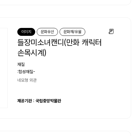
이미지
문화유산
문화재/유물
들장미소녀캔디(만화 캐릭터
손목시계)
재질
:합성재질-
네모형 외관
제공기관 : 국립중앙박물관