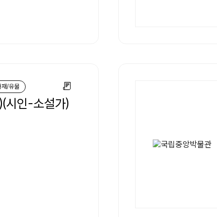
화재/유물
)(시인-소설가)