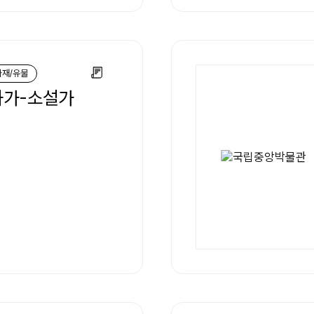
화재/유물
화가-소설가