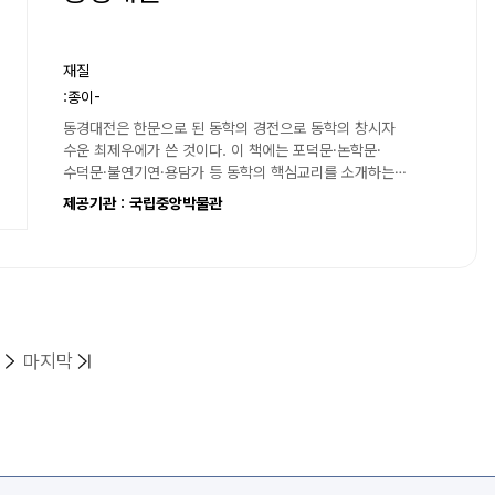
재질
:종이-
동경대전은 한문으로 된 동학의 경전으로 동학의 창시자
수운 최제우에가 쓴 것이다. 이 책에는 포덕문·논학문·
수덕문·불연기연·용담가 등 동학의 핵심교리를 소개하는
글들이 수록되어 있다. 동경대전은...
제공기관 : 국립중앙박물관
목록
목록
마지막