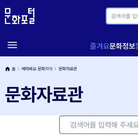
본
주
문
메
내
뉴
용
바
바
로
menu
로
가
메
즐겨요
문화정보
가
기
뉴
기
home
배워봐요 문화지식
문화자료관
홈
열
문화자료관
기