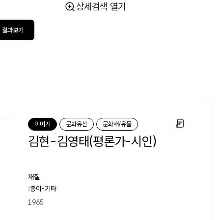
상세검색 열기
결과보기
이미지
문화유산
문화재/유물
김현-김영태(평론가-시인)
재질
:종이-기타
1965