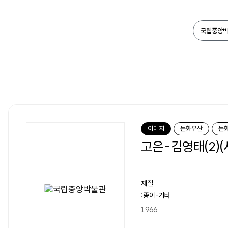
이미지
문화유산
문
고은-김영태(2)(
재질
:종이-기타
1966