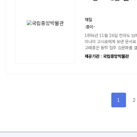
재질
:종이-
1894년 11월 26일 전라도 
미나미 고시로에게 보낸 문서로
고태흥은 동학 접주 김문화를 
집도 불태운 후 그 내용을 미나미
제공기관 : 국립중앙박물관
1
2